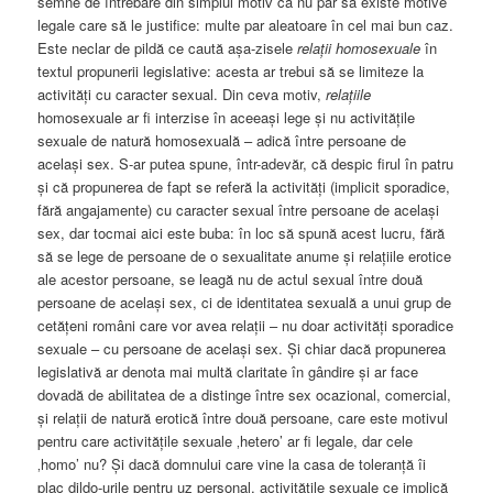
semne de întrebare din simplul motiv că nu par să existe motive
legale care să le justifice: multe par aleatoare în cel mai bun caz.
Este neclar de pildă ce caută așa-zisele
relații homosexuale
în
textul propunerii legislative: acesta ar trebui să se limiteze la
activități cu caracter sexual. Din ceva motiv,
relațiile
homosexuale ar fi interzise în aceeași lege și nu activitățile
sexuale de natură homosexuală – adică între persoane de
același sex. S-ar putea spune, într-adevăr, că despic firul în patru
și că propunerea de fapt se referă la activități (implicit sporadice,
fără angajamente) cu caracter sexual între persoane de același
sex, dar tocmai aici este buba: în loc să spună acest lucru, fără
să se lege de persoane de o sexualitate anume și relațiile erotice
ale acestor persoane, se leagă nu de actul sexual între două
persoane de același sex, ci de identitatea sexuală a unui grup de
cetățeni români care vor avea relații – nu doar activități sporadice
sexuale – cu persoane de același sex. Și chiar dacă propunerea
legislativă ar denota mai multă claritate în gândire și ar face
dovadă de abilitatea de a distinge între sex ocazional, comercial,
și relații de natură erotică între două persoane, care este motivul
pentru care activitățile sexuale ‚hetero’ ar fi legale, dar cele
‚homo’ nu? Și dacă domnului care vine la casa de toleranță îi
plac dildo-urile pentru uz personal, activitățile sexuale ce implică