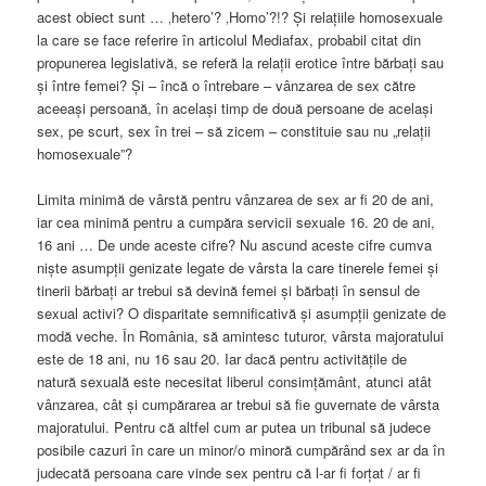
acest obiect sunt … ‚hetero’? ‚Homo’?!? Și relațiile homosexuale
la care se face referire în articolul Mediafax, probabil citat din
propunerea legislativă, se referă la relații erotice între bărbați sau
și între femei? Și – încă o întrebare – vânzarea de sex către
aceeași persoană, în același timp de două persoane de același
sex, pe scurt, sex în trei – să zicem – constituie sau nu „relații
homosexuale”?
Limita minimă de vârstă pentru vânzarea de sex ar fi 20 de ani,
iar cea minimă pentru a cumpăra servicii sexuale 16. 20 de ani,
16 ani … De unde aceste cifre? Nu ascund aceste cifre cumva
niște asumpții genizate legate de vârsta la care tinerele femei și
tinerii bărbați ar trebui să devină femei și bărbați în sensul de
sexual activi? O disparitate semnificativă și asumpții genizate de
modă veche. În România, să amintesc tuturor, vârsta majoratului
este de 18 ani, nu 16 sau 20. Iar dacă pentru activitățile de
natură sexuală este necesitat liberul consimțământ, atunci atât
vânzarea, cât și cumpărarea ar trebui să fie guvernate de vârsta
majoratului. Pentru că altfel cum ar putea un tribunal să judece
posibile cazuri în care un minor/o minoră cumpărând sex ar da în
judecată persoana care vinde sex pentru că l-ar fi forțat / ar fi