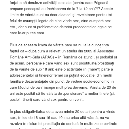
forțat-o să deruleze activități sexuale (pentru care Prigoană
propune pedeapsă cu închisoarea de la 7 la 12 ani)?!? Aceste
limite de vârstă sunt nu doar aleatorii și revelatoare pentru tot
felul de asumpții legate de cine vinde sex, cine cumpără sex
etc., dar sunt și problematice datorită precedentelor legale pe
care le-ar putea crea.
Plus că această limită de vârstă pare să nu ia la cunoștință
faptul că – după cum a relevat un studiu din 2005 al Asociației
Române Anti-Sida (ARAS) – în România de atunci, și probabil și
de acum, persoanele care vând sex sunt prostituate/prostituați
de la vârste de sub 18 ani: este o activitate în (mare?) parte a
adolescentelor și tinerelor femei cu puțină educație, din medii
familiale dezavantajate din punct de vedere socio-economic în
care făcutul de bani începe mult prea devreme. Vârsta de 20 de
ani este posibil să fie vârsta de „pensionare” a multor tinere (și,
posibil, tineri) care vând sex pentru un venit.
În plus obligativitatea de a avea minim 20 de ani pentru a vinde
sex, în loc de 18 sau 16 sau 40 sau orice altă vârstă, nu va
rezolva în niciun fel prostituția de centură în multe zone peritrofe