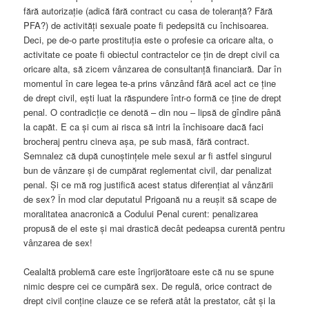
fără autorizație (adică fără contract cu casa de toleranță? Fără
PFA?) de activități sexuale poate fi pedepsită cu închisoarea.
Deci, pe de-o parte prostituția este o profesie ca oricare alta, o
activitate ce poate fi obiectul contractelor ce țin de drept civil ca
oricare alta, să zicem vânzarea de consultanță financiară. Dar în
momentul în care legea te-a prins vânzând fără acel act ce ține
de drept civil, ești luat la răspundere într-o formă ce ține de drept
penal. O contradicție ce denotă – din nou – lipsă de gîndire până
la capăt. E ca și cum ai risca să intri la închisoare dacă faci
brocheraj pentru cineva așa, pe sub masă, fără contract.
Semnalez că după cunoștințele mele sexul ar fi astfel singurul
bun de vânzare și de cumpărat reglementat civil, dar penalizat
penal. Și ce mă rog justifică acest status diferențiat al vânzării
de sex? În mod clar deputatul Prigoană nu a reușit să scape de
moralitatea anacronică a Codului Penal curent: penalizarea
propusă de el este și mai drastică decât pedeapsa curentă pentru
vânzarea de sex!
Cealaltă problemă care este îngrijorătoare este că nu se spune
nimic despre cei ce cumpără sex. De regulă, orice contract de
drept civil conține clauze ce se referă atât la prestator, cât și la