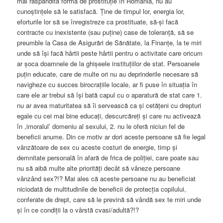
mai răspândită formă de prostituție în România, nu au
cunoștințele să le satisfacă. Ține de timpul lor, energia lor,
eforturile lor să se înregistreze ca prostituate, să-și facă
contracte cu inexistente (sau puține) case de toleranță, să se
preumble la Casa de Asigurări de Sănătate, la Finanțe, la te miri
unde să își facă hârtii peste hârtii pentru o activitate care oricum
ar șoca doamnele de la ghișeele instituțiilor de stat. Persoanele
puțin educate, care de multe ori nu au deprinderile necesare să
navigheze cu succes birocrațiile locale, ar fi puse în situația în
care ele ar trebui să își bată capul cu o aparatură de stat care 1.
nu ar avea maturitatea să îi servească ca și cetățeni cu drepturi
egale cu cei mai bine educați, descurcăreți și care nu activează
în ,imoralul’ domeniu al sexului, 2. nu le oferă niciun fel de
beneficii anume. Din ce motiv ar dori aceste persoane să fie legal
vânzătoare de sex cu aceste costuri de energie, timp și
demnitate personală în afară de frica de poliției, care poate sau
nu să aibă multe alte priorități decât să vâneze persoane
vânzând sex?!? Mai ales că aceste persoane nu au beneficiat
niciodată de multitudinile de beneficii de protecția copilului,
conferate de drept, care să le prevină să vândă sex te miri unde
și în ce condiții la o vârstă cvasi/adultă?!?