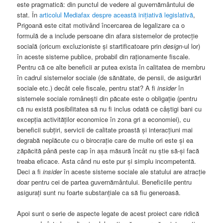
este pragmatică: din punctul de vedere al guvernământului de
stat. În
articolul Mediafax despre această inițiativă legislativă
,
Prigoană este citat motivând încercarea de legalizare ca o
formulă de a include persoane din afara sistemelor de protecție
socială (oricum excluzioniste și startificatoare prin
design
-ul lor)
în aceste sisteme publice, probabil din raționamente fiscale.
Pentru că ce alte beneficii ar putea exista în calitatea de membru
în cadrul sistemelor sociale (de sănătate, de pensii, de asigurări
sociale etc.) decât cele fiscale, pentru stat? A fi
insider
în
sistemele sociale românești din păcate este o obligație (pentru
că nu există posibilitatea să nu fi inclus odată ce câștigi bani cu
excepția activităților economice în zona gri a economiei), cu
beneficii subțiri, servicii de calitate proastă și interacțiuni mai
degrabă neplăcute cu o birocrație care de multe ori este și ea
zăpăcită până peste cap în așa măsură încât nu știe să-și facă
treaba eficace. Asta când nu este pur și simplu incompetentă.
Deci a fi
insider
în aceste sisteme sociale ale statului are atracție
doar pentru cei de partea guvernământului. Beneficiile pentru
asigurați sunt nu foarte substanțiale ca să fiu generoasă.
Apoi sunt o serie de aspecte legate de acest proiect care ridică