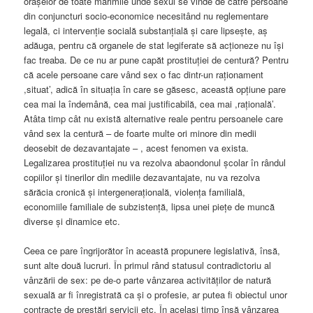
orașelor de toate mărimile unde sexul se vinde de către persoane
din conjuncturi socio-economice necesitând nu reglementare
legală, ci intervenție socială substanțială și care lipsește, aș
adăuga, pentru că organele de stat legiferate să acționeze nu își
fac treaba. De ce nu ar pune capăt prostituției de centură? Pentru
că acele persoane care vând sex o fac dintr-un raționament
,situat’, adică în situația în care se găsesc, această opțiune pare
cea mai la îndemână, cea mai justificabilă, cea mai ,rațională’.
Atâta timp cât nu există alternative reale pentru persoanele care
vând sex la centură – de foarte multe ori minore din medii
deosebit de dezavantajate – , acest fenomen va exista.
Legalizarea prostituției nu va rezolva abaondonul școlar în rândul
copiilor și tinerilor din mediile dezavantajate, nu va rezolva
sărăcia cronică și intergenerațională, violența familială,
economiile familiale de subzistență, lipsa unei piețe de muncă
diverse și dinamice etc.
Ceea ce pare îngrijorător în această propunere legislativă, însă,
sunt alte două lucruri. În primul rând statusul contradictoriu al
vânzării de sex: pe de-o parte vânzarea activităților de natură
sexuală ar fi înregistrată ca și o profesie, ar putea fi obiectul unor
contracte de prestări servicii etc. În același timp însă vânzarea