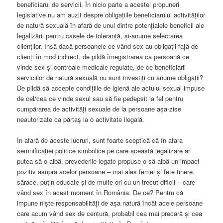
beneficiarul de servicii. În nicio parte a acestei propuneri
legislative nu am auzit despre obligațiile beneficiarului activităților
de natură sexuală în afară de unul dintre potențialele beneficii ale
legalizării pentru casele de toleranță, și-anume selectarea
clienților. Însă dacă persoanele ce vând sex au obligații față de
clienți în mod indirect, de pildă înregistrarea ca persoană ce
vinde sex și controale medicale regulate, de ce beneficiarii
serviciilor de natură sexuală nu sunt investiți cu anume obligații?
De pildă să accepte condițiile de igienă ale actului sexual impuse
de cel/cea ce vinde sexul sau să fie pedepsit la fel pentru
cumpărarea de activități sexuale de la persoane așa-zise
neautorizate ca părtaș la o activitate ilegală.
În afară de aceste lucruri, sunt foarte sceptică că în afara
semnificației politice simbolice pe care această legalizare ar
putea să o aibă, prevederile legate propuse o să aibă un impact
pozitiv asupra acelor persoane – mai ales femei și fete tinere,
sărace, puțin educate și de multe ori cu un trecut dificil – care
vând sex în acest moment în România. De ce? Pentru că
impune niște responsabilități de așa natură încât acele persoane
care acum vând sex de centură, probabil cea mai precară și cea