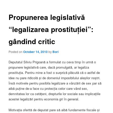
Propunerea legislativă
“legalizarea prostituției”:
gândind critic
Posted on
October 14, 2010
by
Bori
Deputatul Silviu Prigoană a formulat cu ceva timp în urmă o
propunere legislativă care, dacă promulgată, ar legaliza
prostituția. Pentru mine a fost o surpriză plăcută că o astfel de
idee nu pare ridicolă și de domeniul imposibilului aleșilor noștri.
Însă motivele pentru posibila legalizare a vânzării de sex par să
aibă puține de-a face cu protecția celor care vând sex,
demnitatea lor ca cetățeni, drepturile lor sociale sau implicațiile
acestei legalizări pentru economia gri în general.
Motivația oferită de deputat pare să aibă fundamente fiscale și